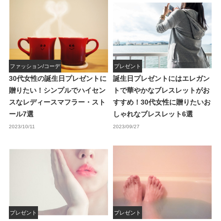
ファッション/コーデ
プレゼント
30代女性の誕生日プレゼントに
誕生日プレゼントにはエレガン
贈りたい！シンプルでハイセン
トで華やかなブレスレットがお
スなレディースマフラー・スト
すすめ！30代女性に贈りたいお
ール7選
しゃれなブレスレット6選
2023/10/11
2023/09/27
プレゼント
プレゼント