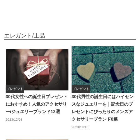
エレガント/上品
プレゼント
プレゼント
30代女性への誕生日プレゼント
30代男性の誕生日にはハイセン
におすすめ！人気のアクセサリ
スなジュエリーを｜記念日のプ
ー/ジュエリーブランド12選
レゼントにぴったりのメンズア
クセサリーブランド8選
2023/12/08
2023/10/13