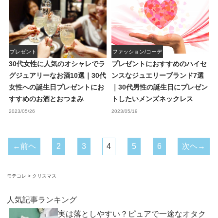
プレゼント
ファッション/コーデ
30代女性に人気のオシャレでラ
プレゼントにおすすめのハイセ
グジュアリーなお酒10選｜30代
ンスなジュエリーブランド7選
女性への誕生日プレゼントにお
｜30代男性の誕生日にプレゼン
すすめのお酒とおつまみ
トしたいメンズネックレス
2023/05/26
2023/05/19
←前ヘ
2
3
4
5
6
次ヘ→
モテコレ
クリスマス
人気記事ランキング
実は落としやすい？ピュアで一途なオタク