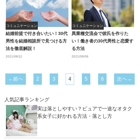
コミュニケーション
コミュニケーション
結婚前提で付き合いたい！30代
異業種交流会で彼氏を作りた
男性を結婚相談所で見つける方
い！働き者の30代男性と恋愛す
法を徹底解説！
る方法
2021/08/11
2021/08/06
←前ヘ
2
3
4
5
6
次ヘ→
人気記事ランキング
実は落としやすい？ピュアで一途なオタク
系女子に好かれる方法・落とし方