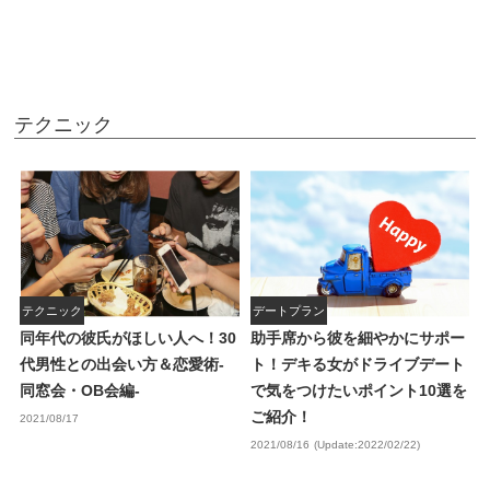
テクニック
テクニック
デートプラン
同年代の彼氏がほしい人へ！30
助手席から彼を細やかにサポー
代男性との出会い方＆恋愛術-
ト！デキる女がドライブデート
同窓会・OB会編-
で気をつけたいポイント10選を
ご紹介！
2021/08/17
2021/08/16
(Update:2022/02/22)