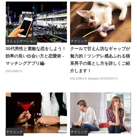
コミュニケーション
テクニック
30代男性と素敵な恋をしよう！
クールで甘えん坊なギャップが
効率の良い出会い方と恋愛術 -
魅力的！ツンデレ感あふれる猫
マッチングアプリ編-
系男子の落とし方を詳しくご紹
介します！
2021/08/13
2021/08/13
(Update:2022/02/17)
テクニック
テクニック