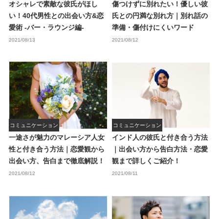
オシャレで素敵な彼氏がほし
傷つけずに別れたい！優しい彼
い！40代男性との出会い方&恋
氏との円満な別れ方｜別れ話の
愛術 -バー・ラウンジ編-
準備・傷付けにくいワード
2021/08/13
2021/08/12
コミュニケーション
コミュニケーション
一途さが魅力のマレーシア人女
インド人の彼氏と付き合う方法
性と付き合う方法｜恋愛観から
｜出会い方から告白方法・恋愛
出会い方、告白まで徹底解説！
観まで詳しくご紹介！
2021/08/12
2021/08/11