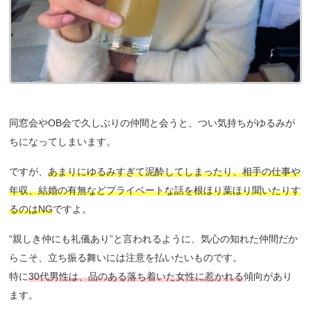
同窓会やOB会で久しぶりの仲間と会うと、つい気持ちがゆるみが
ちになってしまいます。
ですが、
あまりにゆるみすぎて泥酔してしまったり、相手の仕事や
年収、結婚の有無などプライベートな話を根ほり葉ほり聞いたりす
るのはNG
ですよ。
“親しき仲にも礼儀あり”と言われるように、気心の知れた仲間だか
らこそ、立ち振る舞いには注意を払いたいものです。
特に
30代男性は、品のある落ち着いた女性に惹かれる
傾向があり
ます。