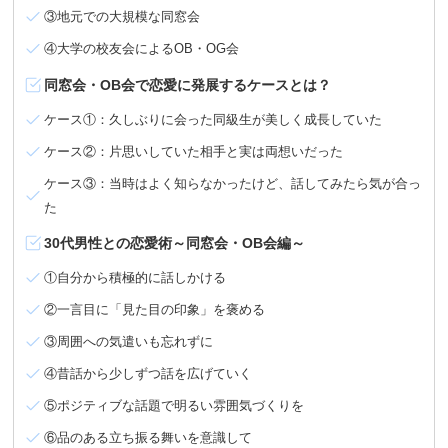
③地元での大規模な同窓会
④大学の校友会によるOB・OG会
同窓会・OB会で恋愛に発展するケースとは？
ケース①：久しぶりに会った同級生が美しく成長していた
ケース②：片思いしていた相手と実は両想いだった
ケース③：当時はよく知らなかったけど、話してみたら気が合っ
た
30代男性との恋愛術～同窓会・OB会編～
①自分から積極的に話しかける
②一言目に「見た目の印象」を褒める
③周囲への気遣いも忘れずに
④昔話から少しずつ話を広げていく
⑤ポジティブな話題で明るい雰囲気づくりを
⑥品のある立ち振る舞いを意識して