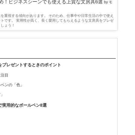
すめ！ビジネスシーンでも使える上質な文房具6選
by モ
を重視する傾向があります。 そのため、仕事中や日常生活の中で使え
トです。 実用性が高く、長く愛用してもらえるような文房具をプレゼ
ましょう！
ンをプレゼントするときのポイント
に注目
ルペンの「色」
方」
で実用的なボールペン8選