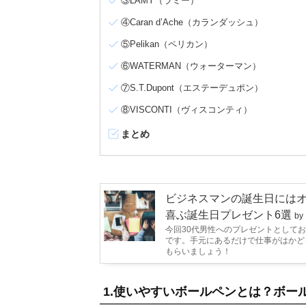
③LAMY（ラミー）
④Caran d’Ache（カランダッシュ）
⑤Pelikan（ペリカン）
⑥WATERMAN（ウォーターマン）
⑦S.T.Dupont（エステーデュポン）
⑧VISCONTI（ヴィスコンティ）
まとめ
ビジネスマンの誕生日にはオ
喜ぶ誕生日プレゼント6選
b
今回30代男性へのプレゼントとして
です。手元にあるだけで仕事がはかど
もらいましょう！
1.使いやすいボールペンとは？ボー