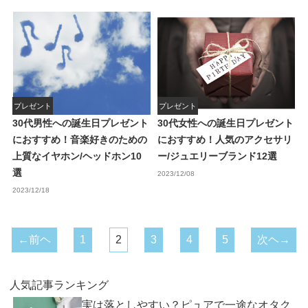
プレゼント
プレゼント
30代男性への誕生日プレゼント
30代女性への誕生日プレゼント
におすすめ！音楽好きのための
におすすめ！人気のアクセサリ
上質なイヤホン/ヘッドホン10
ー/ジュエリーブランド12選
選
2023/12/08
2023/12/18
←前ヘ
1
2
3
4
5
次ヘ→
人気記事ランキング
実は落としやすい？ピュアで一途なオタク