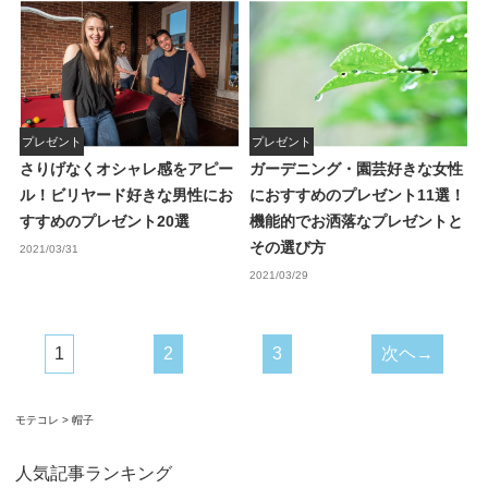
プレゼント
プレゼント
さりげなくオシャレ感をアピー
ガーデニング・園芸好きな女性
ル！ビリヤード好きな男性にお
におすすめのプレゼント11選！
すすめのプレゼント20選
機能的でお洒落なプレゼントと
その選び方
2021/03/31
2021/03/29
1
2
3
次ヘ→
モテコレ
帽子
人気記事ランキング