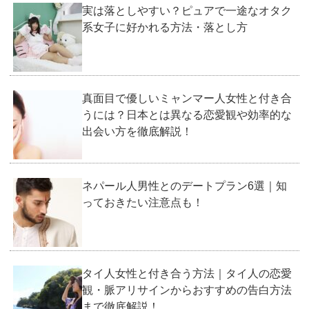
実は落としやすい？ピュアで一途なオタク
系女子に好かれる方法・落とし方
真面目で優しいミャンマー人女性と付き合
うには？日本とは異なる恋愛観や効率的な
出会い方を徹底解説！
ネパール人男性とのデートプラン6選｜知
っておきたい注意点も！
タイ人女性と付き合う方法｜タイ人の恋愛
観・脈アリサインからおすすめの告白方法
まで徹底解説！