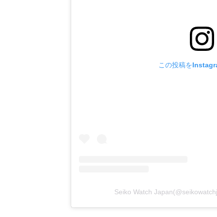
この投稿をInstag
Seiko Watch Japan(@seikow