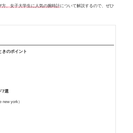
び方、女子大学生に人気の腕時計
について解説するので、ぜひ
ときのポイント
ド7選
ew york）