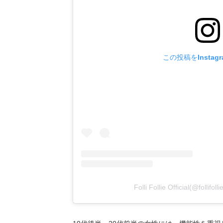
この投稿をInstag
Folli Follie Official(@fo