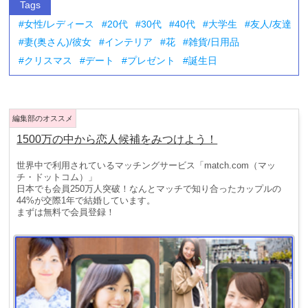
Tags
女性/レディース
20代
30代
40代
大学生
友人/友達
妻(奥さん)/彼女
インテリア
花
雑貨/日用品
クリスマス
デート
プレゼント
誕生日
1500万の中から恋人候補をみつけよう！
世界中で利用されているマッチングサービス「match.com（マッ
チ・ドットコム）」
日本でも会員250万人突破！なんとマッチで知り合ったカップルの
44%が交際1年で結婚しています。
まずは無料で会員登録！