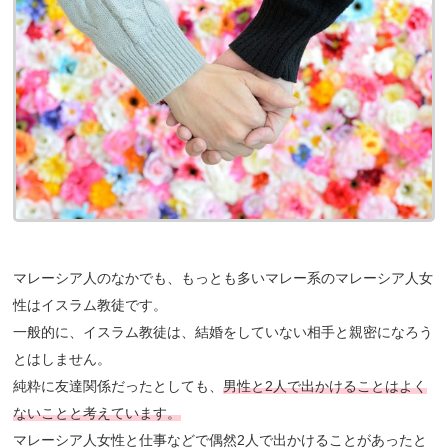
マレーシア人のなかでも、もっとも多いマレー系のマレーシア人女
性はイスラム教徒です。
一般的に、イスラム教徒は、結婚をしていない相手と親密になろう
とはしません。
純粋に友達関係だったとしても、
男性と2人で出かけることはよく
ないことと考えています。
マレーシア人女性と仕事などで偶然2人で出かけることがあったと