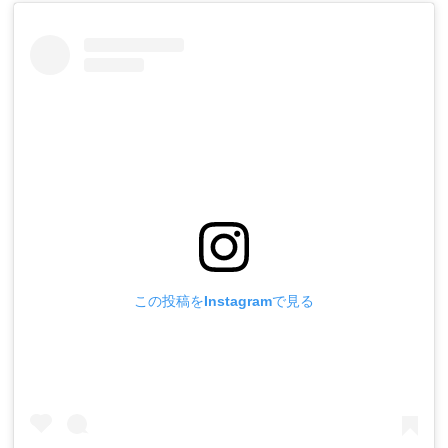
この投稿をInstagramで見る