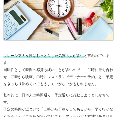
マレーシア人女性はおっとりした気質の人が多い
と言われていま
す。
国民性として時間の感覚も緩いことが多いので、「〇時に待ち合わ
せ、〇時から映画、〇時にレストランでディナーの予約」と、予定
をきっちり決めていてもうまくいかないかもしれません。
基本的に、日本人は時間通り・予定通りに行動しようとしがちで
す。
予定の時間が近づいて「〇時から予約がしてあるから、早く行かな
くちゃ！」とこちらが焦っていても、マレーシア人女性はあまり気