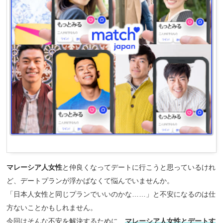
マレーシア人女性
と仲良くなってデートに行こうと思っているけれ
ど、デートプランが浮かばなくて悩んでいませんか。
「日本人女性と同じプランでいいのかな……」と不安になるのは仕
方ないことかもしれません。
今回はそんな不安を解決するために、
マレーシア人女性とデートす