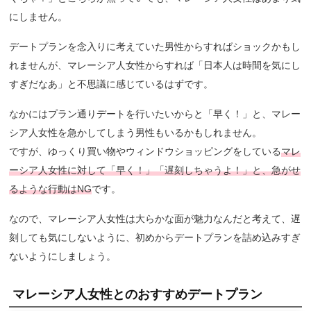
にしません。
デートプランを念入りに考えていた男性からすればショックかもし
れませんが、マレーシア人女性からすれば「日本人は時間を気にし
すぎだなあ」と不思議に感じているはずです。
なかにはプラン通りデートを行いたいからと「早く！」と、マレー
シア人女性を急かしてしまう男性もいるかもしれません。
ですが、ゆっくり買い物やウィンドウショッピングをしている
マレ
ーシア人女性に対して「早く！」「遅刻しちゃうよ！」と、急がせ
るような行動はNG
です。
なので、マレーシア人女性は大らかな面が魅力なんだと考えて、遅
刻しても気にしないように、初めからデートプランを詰め込みすぎ
ないようにしましょう。
マレーシア人女性とのおすすめデートプラン