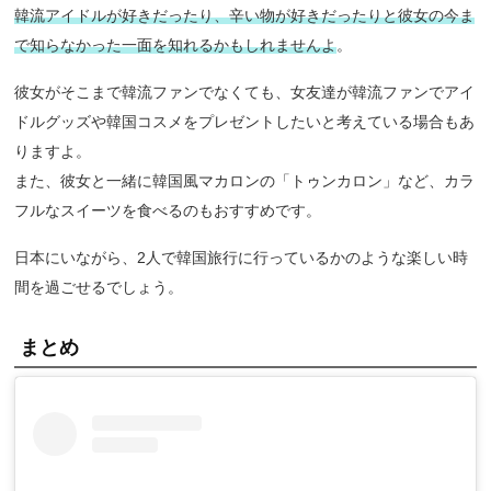
韓流アイドルが好きだったり、辛い物が好きだったりと彼女の今ま
で知らなかった一面を知れるかもしれませんよ
。
彼女がそこまで韓流ファンでなくても、女友達が韓流ファンでアイ
ドルグッズや韓国コスメをプレゼントしたいと考えている場合もあ
りますよ。
また、彼女と一緒に韓国風マカロンの「トゥンカロン」など、カラ
フルなスイーツを食べるのもおすすめです。
日本にいながら、2人で韓国旅行に行っているかのような楽しい時
間を過ごせるでしょう。
まとめ