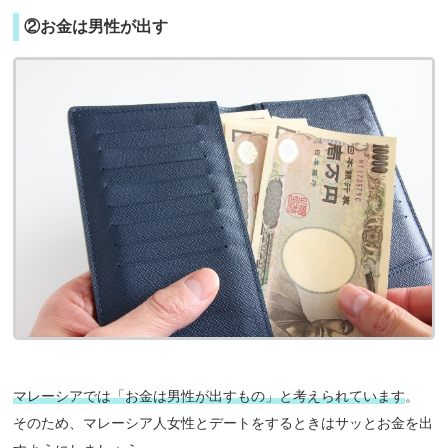
②お金は男性が出す
マレーシアでは「お金は男性が出すもの」と考えられています
。
そのため、マレーシア人女性とデートをするときはサッとお金を出