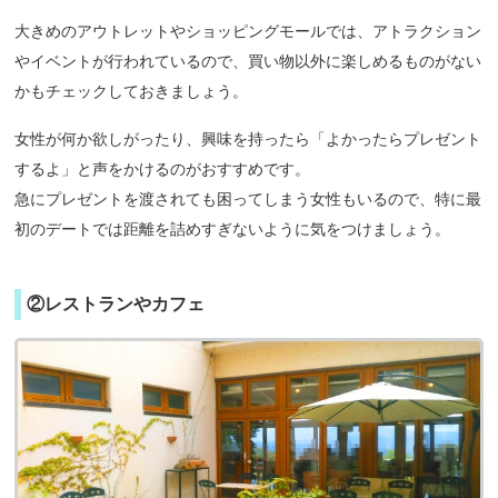
大きめのアウトレットやショッピングモールでは、アトラクション
やイベントが行われているので、買い物以外に楽しめるものがない
かもチェックしておきましょう。
女性が何か欲しがったり、興味を持ったら「よかったらプレゼント
するよ」と声をかけるのがおすすめです。
急にプレゼントを渡されても困ってしまう女性もいるので、特に最
初のデートでは距離を詰めすぎないように気をつけましょう。
②レストランやカフェ