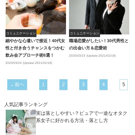
コミュニケーション
コミュニケーション
細やかな心遣いで接近！40代女
職場恋愛がしたい！30代男性と
性と付き合うチャンスをつかむ
の出会い方＆恋愛術
飲み会アプローチ術6選！
2020/03/23
(Update:2021/02/18)
2020/03/24
(Update:2021/02/18)
←前ヘ
1
2
3
4
5
人気記事ランキング
実は落としやすい？ピュアで一途なオタク
系女子に好かれる方法・落とし方