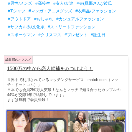
男性/メンズ
高校生
友人/友達
夫(旦那さん)/彼氏
Tシャツ
マンガ・アニメグッズ
衣料品/ファッション
アウトドア
おしゃれ
カジュアルファッション
サブカル系/文化系
ストリートファッション
スポーツマン
クリスマス
プレゼント
誕生日
1500万の中から恋人候補をみつけよう！
世界中で利用されているマッチングサービス「match.com（マッ
チ・ドットコム）」
日本でも会員250万人突破！なんとマッチで知り合ったカップルの
44%が交際1年で結婚しています。
まずは無料で会員登録！