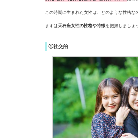
この時期に生まれた女性は、どのような性格な
まずは
天秤座女性の性格や特徴
を把握しましょ
①社交的