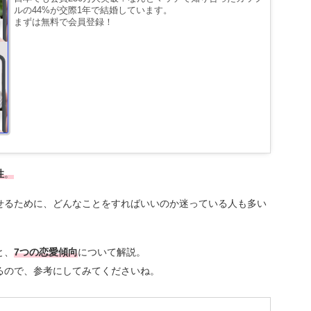
ルの44%が交際1年で結婚しています。
まずは無料で会員登録！
性
。
せるために、どんなことをすればいいのか迷っている人も多い
と、
7つの恋愛傾向
について解説。
るので、参考にしてみてくださいね。