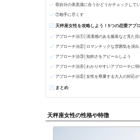
⑥自分の美意識に合うかどうかチェックして
⑦相手に尽くす
天秤座女性を攻略しよう！5つの恋愛アプ
アプローチ法①│清潔感のある服装など見た目
アプローチ法②│ロマンチックな雰囲気を演出
アプローチ法③│知的さをアピールしよう
アプローチ法④│わかりやすいアプローチに弱
アプローチ法⑤│女性を尊重する大人の対応が
まとめ
天秤座女性の性格や特徴