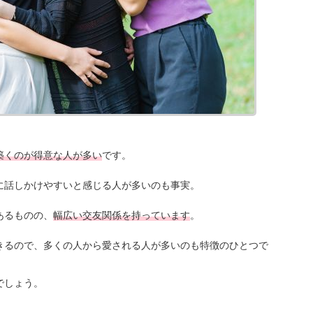
築くのが得意な人が多い
です。
に話しかけやすいと感じる人が多いのも事実。
あるものの、
幅広い交友関係を持っています
。
きるので、多くの人から愛される人が多いのも特徴のひとつで
でしょう。