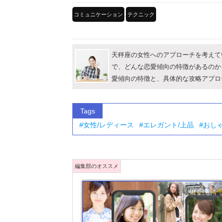
コミュニケーション
,
テクニック
天秤座の女性へのアプローチを考えて
で、どんな恋愛傾向の特徴があるのか
愛傾向の特徴と、具体的な攻略アプロ
Tags
女性/レディース
エレガント/上品
おし