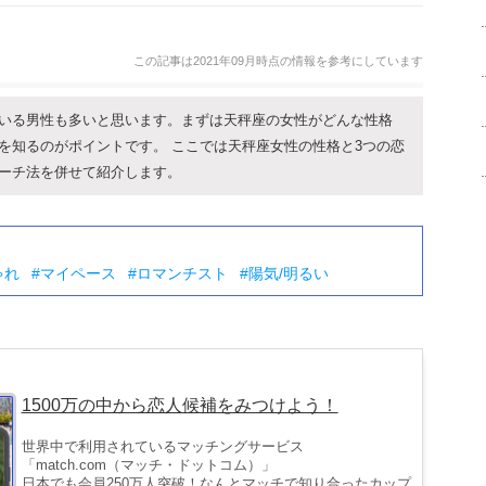
この記事は2021年09月時点の情報を参考にしています
いる男性も多いと思います。まずは天秤座の女性がどんな性格
を知るのがポイントです。 ここでは天秤座女性の性格と3つの恋
ーチ法を併せて紹介します。
ゃれ
マイペース
ロマンチスト
陽気/明るい
1500万の中から恋人候補をみつけよう！
世界中で利用されているマッチングサービス
「match.com（マッチ・ドットコム）」
日本でも会員250万人突破！なんとマッチで知り合ったカップ