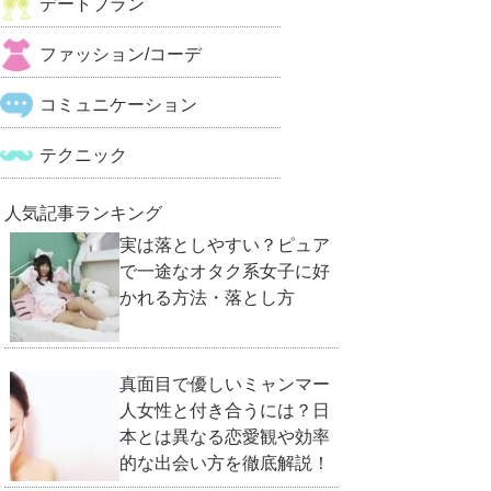
デートプラン
ファッション/コーデ
コミュニケーション
テクニック
人気記事ランキング
実は落としやすい？ピュア
で一途なオタク系女子に好
かれる方法・落とし方
真面目で優しいミャンマー
人女性と付き合うには？日
本とは異なる恋愛観や効率
的な出会い方を徹底解説！