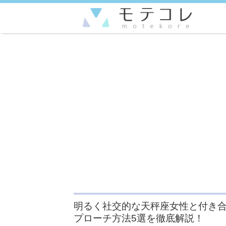
明るく社交的な天秤座女性と付き合
プローチ方法5選を徹底解説！