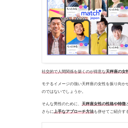
社交的で人間関係を築くのが得意な
天秤座の女
モテるイメージの強い天秤座の女性を振り向か
のではないでしょうか。
そんな男性のために、
天秤座女性の性格や特徴
さらに
上手なアプローチ方法
も併せてご紹介す