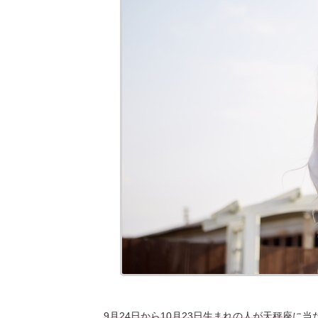
9月24日から10月23日生まれの人が天秤座
に当