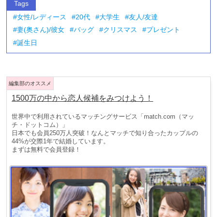
Tags
女性/レディース
20代
大学生
友人/友達
妻(奥さん)/彼女
バッグ
クリスマス
プレゼント
誕生日
1500万の中から恋人候補をみつけよう！
世界中で利用されているマッチングサービス「match.com（マッ
チ・ドットコム）」
日本でも会員250万人突破！なんとマッチで知り合ったカップルの
44%が交際1年で結婚しています。
まずは無料で会員登録！