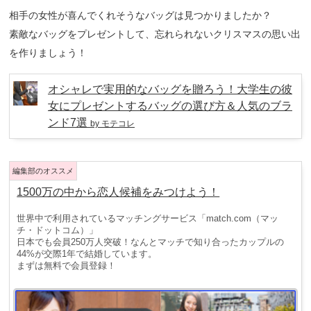
相手の女性が喜んでくれそうなバッグは見つかりましたか？
素敵なバッグをプレゼントして、忘れられないクリスマスの思い出
を作りましょう！
オシャレで実用的なバッグを贈ろう！大学生の彼
女にプレゼントするバッグの選び方＆人気のブラ
ンド7選
by モテコレ
1500万の中から恋人候補をみつけよう！
世界中で利用されているマッチングサービス「match.com（マッ
チ・ドットコム）」
日本でも会員250万人突破！なんとマッチで知り合ったカップルの
44%が交際1年で結婚しています。
まずは無料で会員登録！