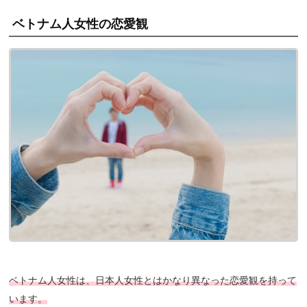
ベトナム人女性の恋愛観
ベトナム人女性は、日本人女性とはかなり異なった恋愛観を持って
います。