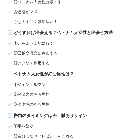
②ベトナム人女性は尽くす
③連絡がマメ
④ものすごく嫉妬深い！
どうすれば出会える？ベトナム人女性と出会う方法
①いちょう団地に行く
②日越交流会に参加する
③アプリを利用する
ベトナム人女性が好む男性は？
①ジェントルマン
②経済力のある男性
③清潔感のある男性
告白のタイミングは今！脈ありサイン
①手を繋ぐ
②自分にだけプレゼントをくれる