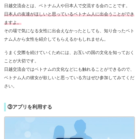
日越交流会とは、ベトナム人や日本人で交流する会のことです。
日本人の友達がほしいと思っているベトナム人に出会うことができ
ますよ。
その場で気になる女性に出会えなかったとしても、知り合ったベト
ナム人から女性を紹介してもらえるかもしれません。
うまく交際を続けていくためには、お互いの国の文化を知っておく
ことが大切です。
日越交流会ではベトナムの文化などにも触れることができるので、
ベトナム人の彼女が欲しいと思っている方はぜひ参加してみてくだ
さい。
③アプリを利用する