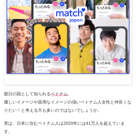
親日の国として知られる
ベトナム
。
優しいイメージや器用なイメージの強いベトナム人女性と仲良くな
りたい！と考える方も多いのではないでしょうか。
実は、日本に住むベトナム人は2020年には41万人を超えていま
す。