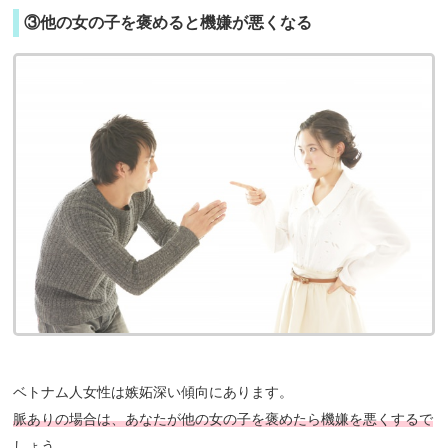
③他の女の子を褒めると機嫌が悪くなる
ベトナム人女性は嫉妬深い傾向にあります。
脈ありの場合は、あなたが他の女の子を褒めたら機嫌を悪くするで
しょう。