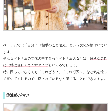
ベトナムでは「自分より相手のこと優先」という文化が根付いてい
ます。
そんなベトナムの文化の中で育ったベトナム人女性は、
好きな男性
には特に優しく尽くすタイプ
といえるでしょう。
特に困っていなくても「これどう？」「これ必要？」など気を遣っ
て聞いてくれるので、愛されているなと感じることができますよ。
③連絡がマメ