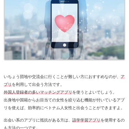
いちょう団地や交流会に行くことが難しい方におすすめなのが、
ア
プリ
を利用して出会う方法です。
外国人登録者の多いマッチングアプリ
を使うとよいでしょう。
出身地や国籍からお目当ての女性を絞り込む機能が付いているアプ
リを使えば、効率的にベトナム人女性と出会うことができますよ。
出会い系のアプリに抵抗がある方は、
語学学習アプリ
を使用するの
も方法の一つです。