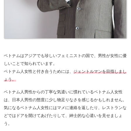
ベトナムはアジアでも珍しいフェミニストの国で、男性が女性に優
しいことで知られています。
ベトナム人女性と付き合うためには、
ジェントルマンを目指しまし
ょう。
ベトナム人男性からの丁寧な気遣いに慣れているベトナム人女性
は、日本人男性の態度に少し物足りなさを感じるかもしれません。
気になるベトナム人女性にはマメに連絡を返したり、レストランな
どではドアを開けてあげたりして、紳士的な心遣いを見せましょ
う。