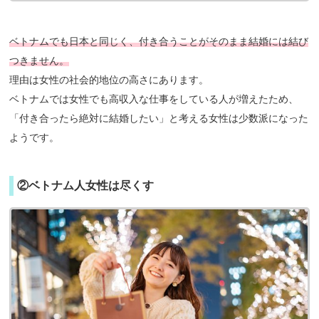
ベトナムでも日本と同じく、付き合うことがそのまま結婚には結び
つきません。
理由は女性の社会的地位の高さにあります。
ベトナムでは女性でも高収入な仕事をしている人が増えたため、
「付き合ったら絶対に結婚したい」と考える女性は少数派になった
ようです。
②ベトナム人女性は尽くす