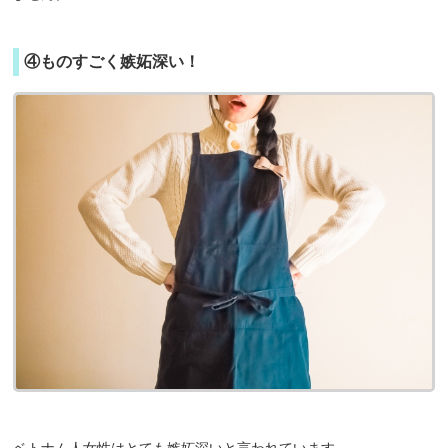
④ものすごく嫉妬深い！