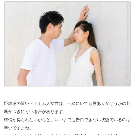
距離感の近いベトナム人女性は、一緒にいても脈ありかどうかの判
断がつきにくい場合があります。
確信が得られないからと、いつまでも告白できない状態でいるのは
辛いですよね。