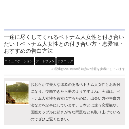
一途に尽くしてくれるベトナム人女性と付き合い
たい！ベトナム人女性との付き合い方・恋愛観・
おすすめの告白方法
コミュニケーション
,
デートプラン
,
テクニック
この記事は2021年09月時点の情報を参考にしています
おおらかで美人な印象のあるベトナム人女性とお近付
になり、交際できたら夢のようですよね。今回は、ベ
トナム人女性を彼女にするために、出会い方や告白方
法などを記事にしています。日本とは違う恋愛観や、
国際カップルに起きがちな問題なども取り上げている
のでぜひご覧ください。