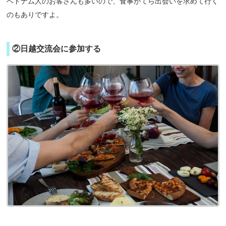
ベトナム人のお客さんも多いので、食事がてら出会いを求めて行く
のもありですよ。
②日越交流会に参加する