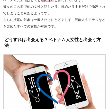
ベトナム人女性はとても
嫉妬深い
と言われています。
彼女の目の前で他の女性と話したり、褒めたりするだけで激怒され
てしまうこともあるようです。
さらに嫉妬の対象は一般人だけにとどまらず、芸能人やモデルなど
を含めたすべての女性が対象です。
どうすれば出会える？ベトナム人女性と出会う方
法