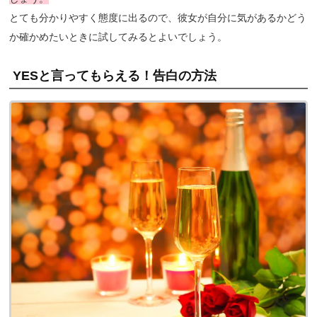
とても分かりやすく態度に出るので、彼女が自分に気があるかどう
か確かめたいときに試してみるとよいでしょう。
YESと言ってもらえる！告白の方法