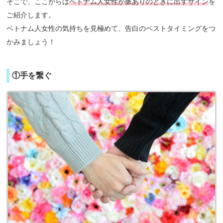
そこで、ここからは
ベトナム人女性が脈ありのときに出すサイン
を
ご紹介します。
ベトナム人女性の気持ちを見極めて、告白のベストタイミングをつ
かみましょう！
①手を繋ぐ