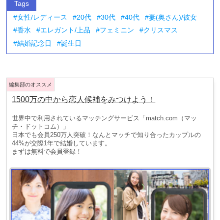
Tags
女性/レディース
20代
30代
40代
妻(奥さん)/彼女
香水
エレガント/上品
フェミニン
クリスマス
結婚記念日
誕生日
1500万の中から恋人候補をみつけよう！
世界中で利用されているマッチングサービス「match.com（マッ
チ・ドットコム）」
日本でも会員250万人突破！なんとマッチで知り合ったカップルの
44%が交際1年で結婚しています。
まずは無料で会員登録！