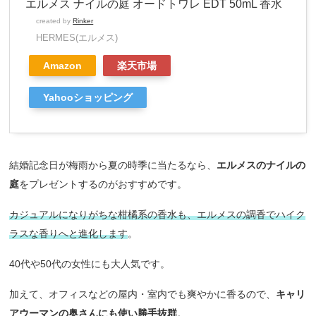
エルメス ナイルの庭 オードトワレ EDT 50mL 香水
created by
Rinker
HERMES(エルメス)
Amazon
楽天市場
Yahooショッピング
結婚記念日が梅雨から夏の時季に当たるなら、
エルメスのナイルの
庭
をプレゼントするのがおすすめです。
カジュアルになりがちな柑橘系の香水も、エルメスの調香でハイク
ラスな香りへと進化します
。
40代や50代の女性にも大人気です。
加えて、オフィスなどの屋内・室内でも爽やかに香るので、
キャリ
アウーマンの奥さんにも使い勝手抜群
。