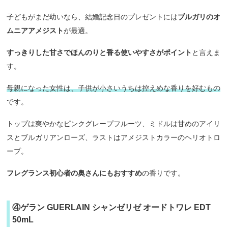
子どもがまだ幼いなら、結婚記念日のプレゼントには
ブルガリのオ
ムニアアメジスト
が最適。
すっきりした甘さでほんのりと香る使いやすさがポイント
と言えま
す。
母親になった女性は、子供が小さいうちは控えめな香りを好むもの
です。
トップは爽やかなピンクグレープフルーツ、ミドルは甘めのアイリ
スとブルガリアンローズ、ラストはアメジストカラーのヘリオトロ
ープ。
フレグランス初心者の奥さんにもおすすめ
の香りです。
④ゲラン GUERLAIN シャンゼリゼ オードトワレ EDT
50mL