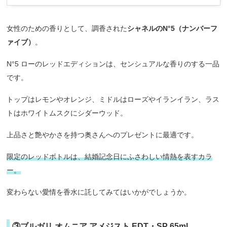
女性のための香りとして、調香された
シャネルのN°5（ナンバーフ
ァイブ）
。
N°5 ローのレッドエディションは、センシュアルな香りのする一品
です。
トップはレモンやオレンジ、ミドルはローズやイランイラン、ラス
トはホワイトムスクにシダーウッド。
上品さと艶やかさを持つ奥さんへのプレゼントに最適です。
限定のレッドボトルは、結婚記念日にふさわしい情熱を表すカラ
ー。
変わらない愛情を香水に託してみてはいかがでしょうか。
③ブルガリ オムニア アメジスト EDT・SP 65ml